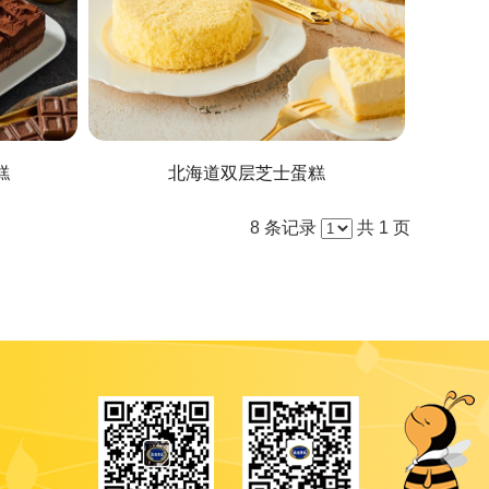
糕
北海道双层芝士蛋糕
8 条记录
共 1 页