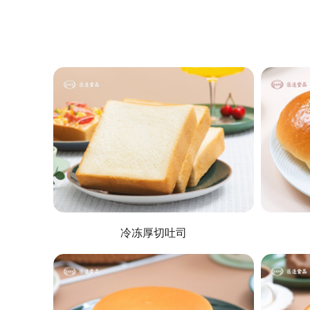
冷冻厚切吐司