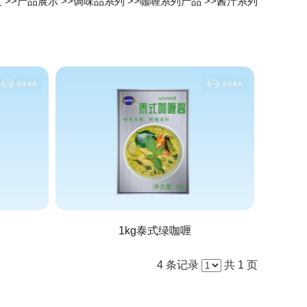
页
>>
产品展示
>>
调味品系列
>>
咖喱系列产品
>>
酱汁系列
1kg泰式绿咖喱
4 条记录
共 1 页