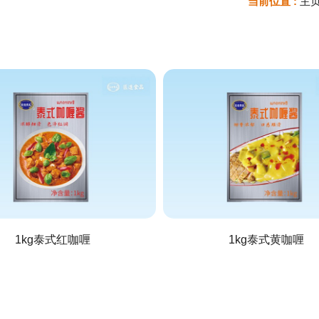
当前位置 :
主
1kg泰式红咖喱
1kg泰式黄咖喱